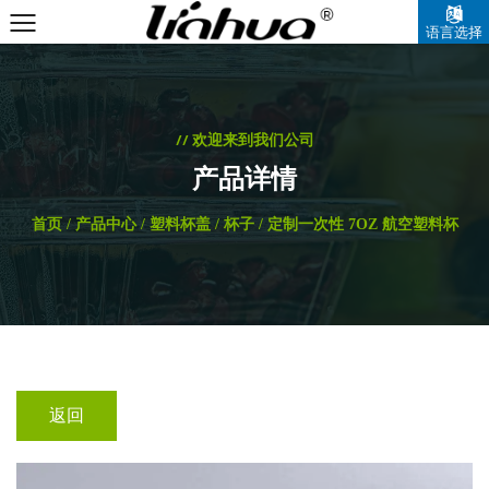
语言选择
中文简体
// 欢迎来到我们公司
产品详情
首页
/
产品中心
/
塑料杯盖
/
杯子
/
定制一次性 7OZ 航空塑料杯
返回