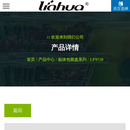
语言选择
中文简体
// 欢迎来到我们公司
产品详情
首页
/
产品中心
/
贴体包装盘系列
/
LP9720
返回